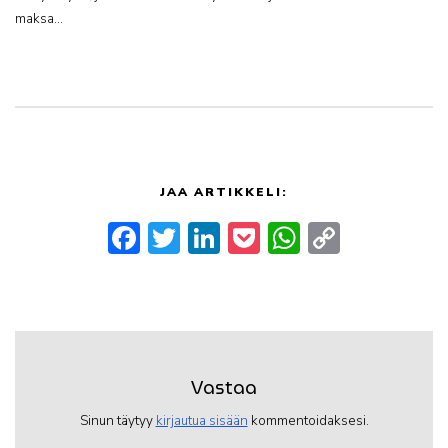
maksa…
JAA ARTIKKELI:
Facebook
Twitter
LinkedIn
Pocket
WhatsApp
Copy
Link
Vastaa
Sinun täytyy
kirjautua sisään
kommentoidaksesi.