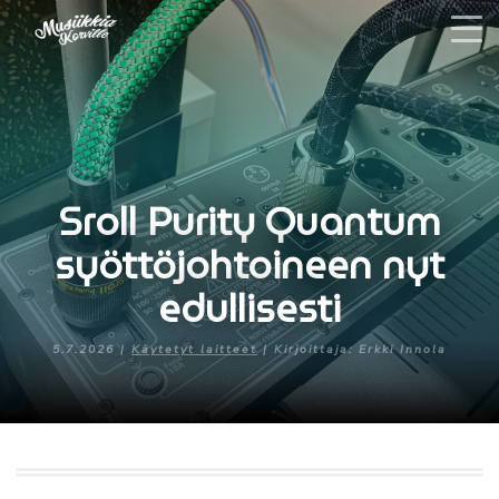
Sroll Purity Quantum
syöttöjohtoineen nyt
edullisesti
5.7.2026 |
Käytetyt laitteet
| Kirjoittaja: Erkki Innola