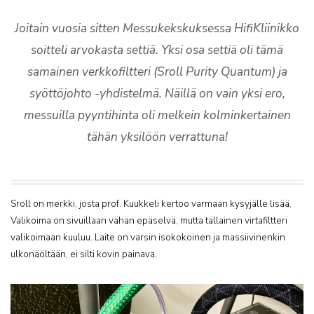
Joitain vuosia sitten Messukekskuksessa HifiKliinikko
soitteli arvokasta settiä. Yksi osa settiä oli tämä
samainen verkkofiltteri (Sroll Purity Quantum) ja
syöttöjohto -yhdistelmä. Näillä on vain yksi ero,
messuilla pyyntihinta oli melkein kolminkertainen
tähän yksilöön verrattuna!
Sroll on merkki, josta prof. Kuukkeli kertoo varmaan kysyjälle lisää.
Valikoima on sivuillaan vähän epäselvä, mutta tällainen virtafiltteri
valikoimaan kuuluu. Laite on varsin isokokoinen ja massiivinenkin
ulkonäöltään, ei silti kovin painava.