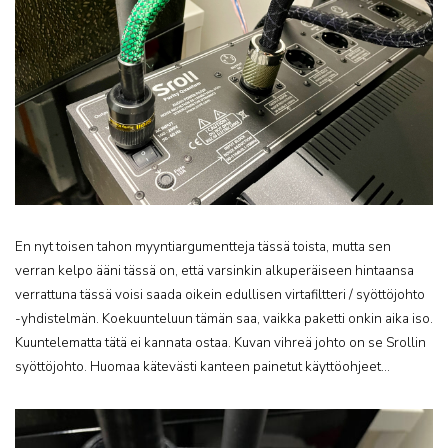
En nyt toisen tahon myyntiargumentteja tässä toista, mutta sen
verran kelpo ääni tässä on, että varsinkin alkuperäiseen hintaansa
verrattuna tässä voisi saada oikein edullisen virtafiltteri / syöttöjohto
-yhdistelmän. Koekuunteluun tämän saa, vaikka paketti onkin aika iso.
Kuuntelematta tätä ei kannata ostaa. Kuvan vihreä johto on se Srollin
syöttöjohto. Huomaa kätevästi kanteen painetut käyttöohjeet…