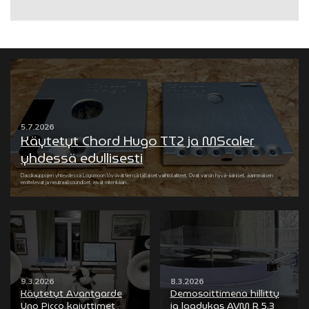
5.7.2026
Käytetyt Chord Hugo TT2 ja MScaler
yhdessä edullisesti
Daccikauppojen yhteydessä Logomoon löysivät tiensä tällaiset vaihtolaitteet. Ovat varsin hyvä-ääniset, äärimmäisen
erottelevat ja neutraalisoundiset, eivät mitenkään...
9.3.2026
8.3.2026
Käytetyt Avantgarde
Demosoittimena hillitty
Uno Picco kaiuttimet
ja laadukas AVM R 5.3