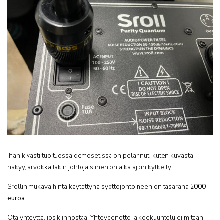
Ihan kivasti tuo tuossa demosetissä on pelannut, kuten kuvasta
näkyy, arvokkaitakin johtoja siihen on aika ajoin kytketty.
Srollin mukava hinta käytettynä syöttöjohtoineen on tasaraha
2000
euroa
Ota yhteyttä, jos kiinnostaa. Yhteydenotto ja koekuuntelu ei mitään