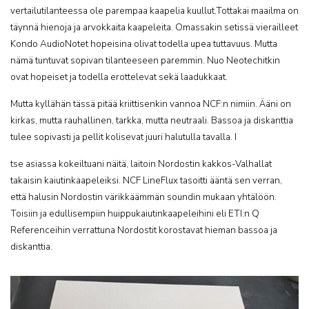
vertailutilanteessa ole parempaa kaapelia kuullut.Tottakai maailma on
täynnä hienoja ja arvokkaita kaapeleita. Omassakin setissä vierailleet
Kondo AudioNotet hopeisina olivat todella upea tuttavuus. Mutta
nämä tuntuvat sopivan tilanteeseen paremmin. Nuo Neotechitkin
ovat hopeiset ja todella erottelevat sekä laadukkaat.
Mutta kyllähän tässä pitää kriittisenkin vannoa NCF:n nimiin. Ääni on
kirkas, mutta rauhallinen, tarkka, mutta neutraali. Bassoa ja diskanttia
tulee sopivasti ja pellit kolisevat juuri halutulla tavalla. I
tse asiassa kokeiltuani näitä, laitoin Nordostin kakkos-Valhallat
takaisin kaiutinkaapeleiksi. NCF LineFlux tasoitti ääntä sen verran,
että halusin Nordostin värikkäämmän soundin mukaan yhtälöön.
Toisiin ja edullisempiin huippukaiutinkaapeleihini eli ETI:n Q
Referenceihin verrattuna Nordostit korostavat hieman bassoa ja
diskanttia.