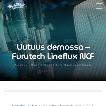
Uutuus demossa –
Furutech Lineflux NCF
7.4.2022 |
Demolaitteet
| Kirjoittaja: Erkki Innola