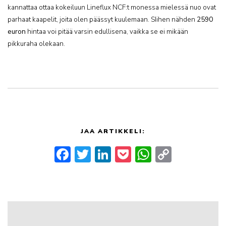
kannattaa ottaa kokeiluun Lineflux NCF:t monessa mielessä nuo ovat
parhaat kaapelit, joita olen päässyt kuulemaan. SIihen nähden
2590
euron
hintaa voi pitää varsin edullisena, vaikka se ei mikään
pikkuraha olekaan.
JAA ARTIKKELI:
Facebook
Twitter
LinkedIn
Pocket
WhatsApp
Copy
Link