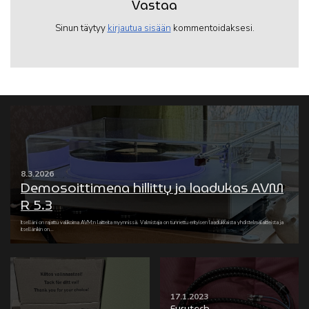
Vastaa
Sinun täytyy
kirjautua sisään
kommentoidaksesi.
8.3.2026
Demosoittimena hillitty ja laadukas AVM
R 5.3
Itselläni on rajattu valikoima AVM:n laitteita myynnissä. Valmistaja on tunnettu erityisen laadukkaista yhdistelmälaitteista ja
itsellänikin on...
17.1.2023
Furutech