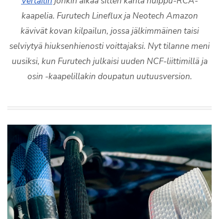
Vertailin
jonkin aikaa sitten kahta huippu-RCA-
kaapelia. Furutech Lineflux ja Neotech Amazon
kävivät kovan kilpailun, jossa jälkimmäinen taisi
selviytyä hiuksenhienosti voittajaksi. Nyt tilanne meni
uusiksi, kun Furutech julkaisi uuden NCF-liittimillä ja
osin -kaapelillakin doupatun uutuusversion.