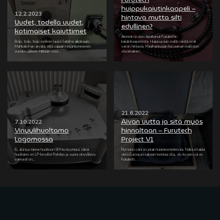
huippukaiutinkaapeli –
12.2.2023
hintava mutta silti
Uudet, todella uudet,
edullinen?
kotimaiset kaiuttimet
Aiemmin jo olen kirjoittanut Furutechin
Boijs, boijs, boijs melkein lauloi Sabrina aikoinaan.
kaiutinkaapeleista. Huippupään mallit näistä ovat
Mahtoikohan arvata, että vajaan neljänkymmenen
varsin hintavia. Maahantuojan kasaaman malliston
vuoden jälkeen hittiään voisi...
ylivoimainen...
21.6.2022
Aivan uutta ja sitä myös
7.10.2022
Vinyylihuoltamo
hinnaltaan – Furutech
Logomossa
Project V1
Ei, älä tuo tänne huoltoon SM-kostyymiasi, tämä
Nyt käsissäni on jotain käänteentekevää. Näitä ei taida
huoltamo on LP-levyille! Puhdas ja suora vinyylilevy
vielä Euroopassakaan montaa olla, siis kyseessä on
varmasti on...
Furutech...